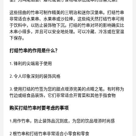
这些扭曲的竹串可制作精美的三明治和迷你汉堡串。打结竹串
非常适合水果串、水果串或沙拉棒，这些纯天然打结竹串可用
于饮料中，以防止装饰物下沉。打结的竹串对环的影响确实比
木串小得多，并且可以安全地处理。可以冷藏、冷冻或在室温
下保存。
打结竹串的作用是什么？
1. 锋利的尖端易于使用
2. 令人印象深刻的装饰风格
3. 使用打结的竹签为您的甜点增添完美的点睛之笔。有时称为
竹边或结食品装饰，它们非常适合开胃菜和其他手指食物
购买打结竹串时要考虑的事项
1.用作竹串，防止装饰品沉到底，为您的饮品增添时尚感
2 根竹串和打结竹串非常适合小零食和零食