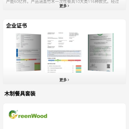
产能60亿件。产品涵盖竹木一次性餐具10大类116种款式。经过
更多
20年的生产经验积累，Greenwood在木餐具加工领域拥有成熟的
技术。采用原木切片成型工艺，加工过程中不添加任何化学药剂，
确保产品质量安全。Greenwood在2019年建立了印刷车间，使包
装材料的材质和质量也能得到有效控制。Greenwood多年来花费
企业证书
数百万美元建立先进的质量管理体系，更新检测设备，严格控制产
品质量。Greenwood的生产基地建立了完善的追溯体系，对产品
的生产、包装、储存等环节进行严格把控，一旦发现问题，将整批
向上追溯，从根源上把控产品质量，坚决不让有缺陷的产品出厂。
大连歌瑞恩实业有限公司作为全球领先的可降解木质餐具解决方
案提供商，致力于为客户提供高品质、环保化、定制化的一站式服
务。我们的核心服务涵盖以下领域： 1. 全链条生产与高效交付 依
托5座现代化工厂及全流程生产体系，我们实现从原料处理、产品
设计、模具开发到规模化制造的全链条自主可控，年产能高达60
更多
亿件，可满足客户大批量、多批次的订单需求，确保全球市场的高
效稳定供应。 2. 多元化环保产品体系 提供涵盖餐具、托盘、容器
木制餐具套装
等百余款可降解木质产品，支持多种规格、造型及功能性定制，广
泛应用于餐饮、航空、商超、食品包装等领域，兼顾实用性与环保
理念。 3. 创新研发与定制化开发 凭借自有研发中心的持续投入，
我们紧密追踪全球市场趋势与客户需求，快速响应新型设计、材料
优化及工艺升级，助力客户打造差异化产品，抢占绿色消费先
机。 4. 国际认证与品质保障 通过BRC（食品安全全球标准）、
BSCI（社会责任）、FSC（森林可持续管理）、LFGB（欧盟食品接