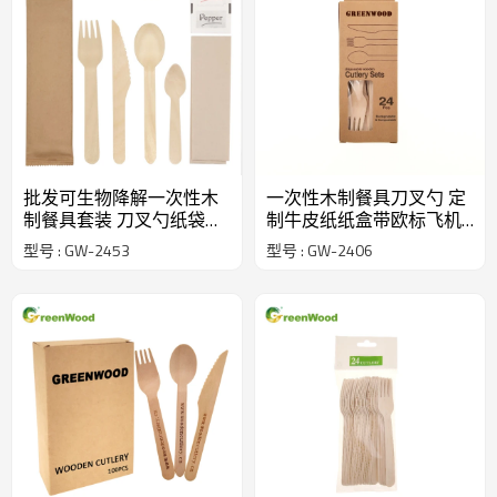
批发可生物降解一次性木
一次性木制餐具刀叉勺 定
制餐具套装 刀叉勺纸袋装|
制牛皮纸纸盒带欧标飞机
木制餐具套装批发
孔| 可降解环保餐具 | 木制
型号 : GW-2453
型号 : GW-2406
餐具套装