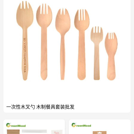
触材料安全）等权威认证，建立严苛的质量管控体系，确保产品安
全合规，适配全球市场准入标准。 5. 全球合作经验与资源整合 深
耕行业20余年，服务网络覆盖数十个国家和地区，为多家世界500
强企业提供长期配套服务，具备万亿级产品的成熟交付经验，可协
助客户优化供应链布局，提升品牌可持续形象。 歌瑞恩以“绿色科
技驱动未来”为使命，通过资源节约型生产与可降解产品创新，助
力全球客户实现商业价值与环保责任的双重目标。诚邀各界伙伴携
手共筑绿色低碳未来！ 同时，歌瑞恩的研发中心也在不断研究市
场需求，开发更多贴近市场需求的木质一次性餐具款式。经过20
多年的积累和升级，歌瑞恩拥有成熟完整的核心技术经验，获得了
BRC、BSCI、FSC、SGS、LFGB等多项认证，能够高效、稳定、安
全地保证产品质量。歌瑞恩产品远销国内外几十个国家和地区，是
多家世界500强企业的指定供应商，餐具累计销量达万亿。
一次性木叉勺 木制餐具套装批发