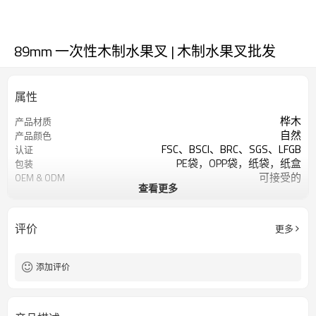
89mm 一次性木制水果叉 | 木制水果叉批发
属性
桦木
产品材质
自然
产品颜色
FSC、BSCI、BRC、SGS、LFGB
认证
PE袋，OPP袋，纸袋，纸盒
包装
可接受的
OEM & ODM
查看更多
餐具套装-接受客户设计
设计
酒店餐厅家居、派对、野餐等
用法
每款 200 万支
最小起订量
评价
更多
添加评价