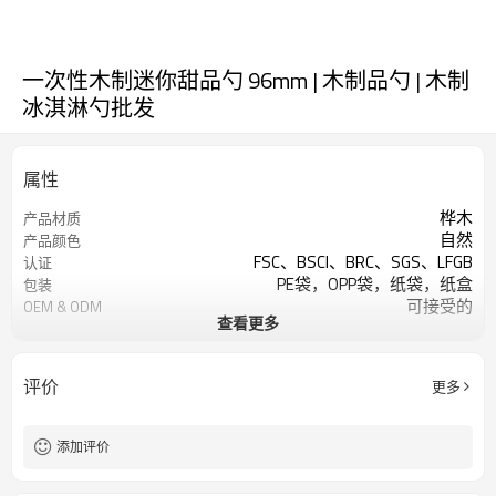
一次性木制迷你甜品勺 96mm | 木制品勺 | 木制
冰淇淋勺批发
属性
桦木
产品材质
自然
产品颜色
FSC、BSCI、BRC、SGS、LFGB
认证
PE袋，OPP袋，纸袋，纸盒
包装
可接受的
OEM & ODM
查看更多
餐具套装-接受客户设计
设计
可烫印标志
标识
酒店餐厅家居、派对、野餐等
用法
评价
更多
每款 100,000 支
最小起订量
添加评价