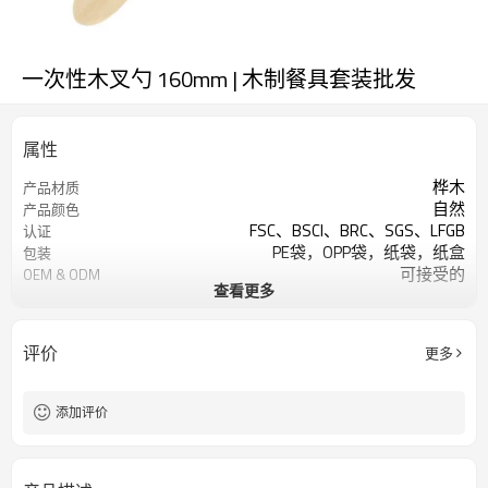
一次性木叉勺 160mm | 木制餐具套装批发
属性
桦木
产品材质
自然
产品颜色
FSC、BSCI、BRC、SGS、LFGB
认证
PE袋，OPP袋，纸袋，纸盒
包装
可接受的
OEM & ODM
查看更多
餐具套装-接受客户设计
设计
可烫印标志
标识
酒店餐厅家居、派对、野餐等
用法
评价
更多
每件 100,000 件
最小起订量
添加评价