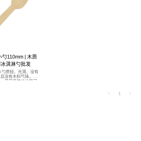
110mm | 木质
木制冰淇淋勺批发
d 的木勺质轻、光滑、没有
而且没有木料气味，使
适。是最高性价比的可
料勺子的替代品。
1