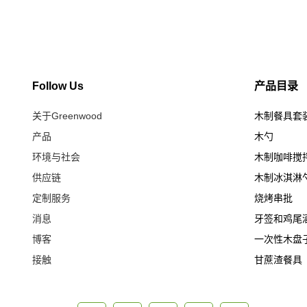
Follow Us
产品目录
关于Greenwood
木制餐具套
产品
木勺
环境与社会
木制咖啡搅
供应链
木制冰淇淋
定制服务
烧烤串批
消息
牙签和鸡尾
博客
一次性木盘
接触
甘蔗渣餐具