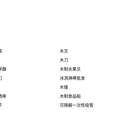
装
木叉
木刀
拌器
木制水果叉
勺
冰淇淋棒批发
木锥
酒串
木制食品船
子
可降解一次性吸管