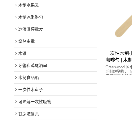
木制水果叉
木制冰淇淋勺
冰淇淋棒批发
烧烤串批
一次性木制小勺
木锥
咖啡勺 | 
牙签和鸡尾酒串
Greenwoo
毛刺跟劈裂，
用起来安全舒
木制食品船
降解材质的塑
一次性木盘子
可降解一次性吸管
甘蔗渣餐具