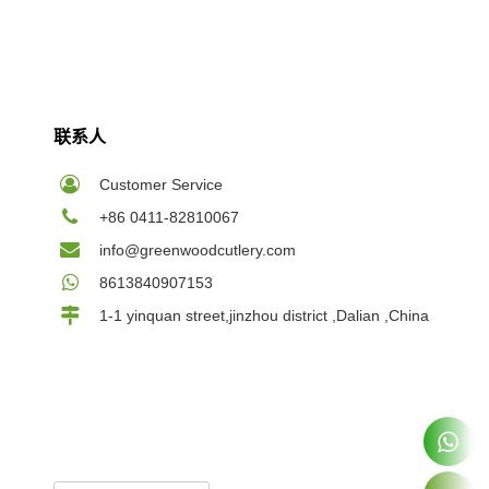
联系人
Customer Service
+86 0411-82810067
info@greenwoodcutlery.com
8613840907153
1-1 yinquan street,jinzhou district ,Dalian ,China