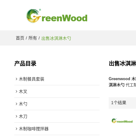
首页
/
所有
/
出售冰淇淋木勺
产品目录
出售冰淇
木制餐具套装
Greenwoo
淇淋木勺
代工
木叉
1个结果
木勺
木刀
木制咖啡搅拌器