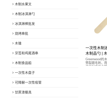
木制水果叉
木制冰淇淋勺
冰淇淋棒批发
烧烤串批
木锥
一次性木制迷你
牙签和鸡尾酒串
木制品勺 |
Greenwoo
木制食品船
劈裂跟毛刺，
使用起来安全
一次性木盘子
可降解一次性吸管
甘蔗渣餐具