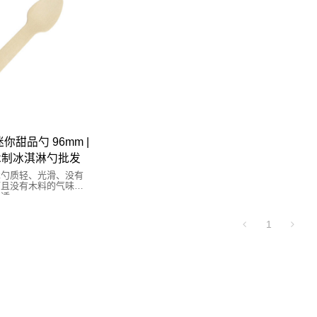
甜品勺 96mm |
 木制冰淇淋勺批发
d的木勺质轻、光滑、没有
而且没有木料的气味，
舒适。
1