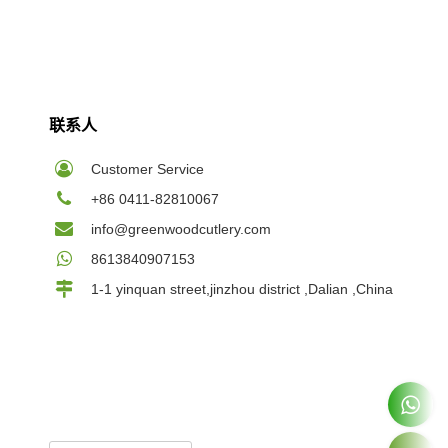
联系人
Customer Service
+86 0411-82810067
info@greenwoodcutlery.com
8613840907153
1-1 yinquan street,jinzhou district ,Dalian ,China