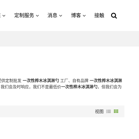
链
定制服务
消息
博客
接触
提供定制批发
一次性桦木冰淇淋勺
工厂、自有品牌
一次性桦木冰淇淋
我们会及时响应，我们不是最低价
一次性桦木冰淇淋勺
，但我们会为
视图