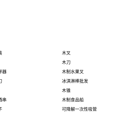
装
木叉
木刀
拌器
木制水果叉
勺
冰淇淋棒批发
木锥
酒串
木制食品船
子
可降解一次性吸管